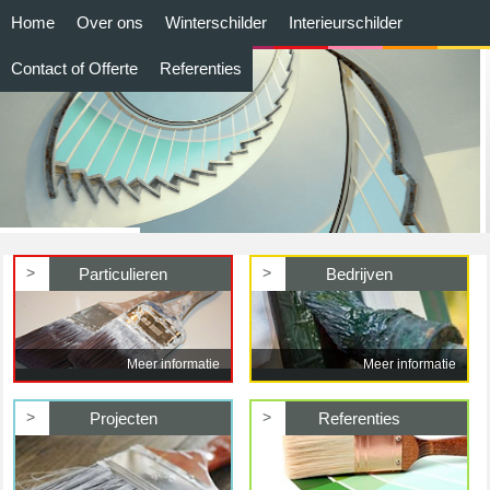
Home
Over ons
Winterschilder
Interieurschilder
Contact of Offerte
Referenties
>
>
Particulieren
Bedrijven
Meer informatie
Meer informatie
>
>
Projecten
Referenties