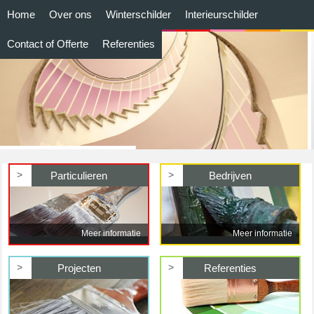
Home
Over ons
Winterschilder
Interieurschilder
Contact of Offerte
Referenties
>
>
Particulieren
Bedrijven
Meer informatie
Meer informatie
>
>
Projecten
Referenties