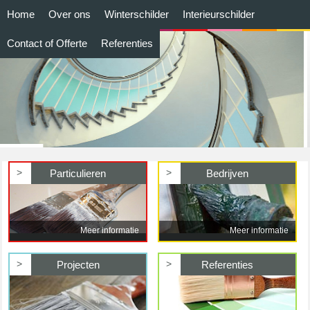
Home
Over ons
Winterschilder
Interieurschilder
Contact of Offerte
Referenties
>
>
Particulieren
Bedrijven
Meer informatie
Meer informatie
>
>
Projecten
Referenties