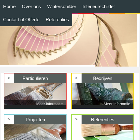
Home
Over ons
Winterschilder
Interieurschilder
Contact of Offerte
Referenties
>
>
Particulieren
Bedrijven
Meer informatie
Meer informatie
>
>
Projecten
Referenties