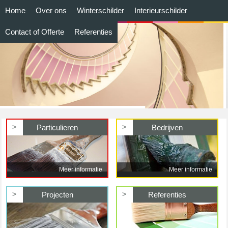
Home
Over ons
Winterschilder
Interieurschilder
Contact of Offerte
Referenties
>
>
Particulieren
Bedrijven
Meer informatie
Meer informatie
>
>
Projecten
Referenties