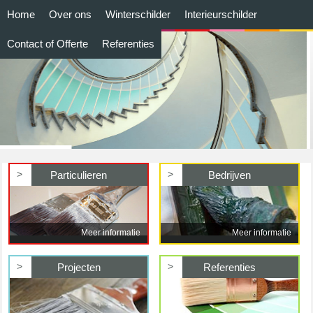
Home
Over ons
Winterschilder
Interieurschilder
Contact of Offerte
Referenties
>
>
Particulieren
Bedrijven
Meer informatie
Meer informatie
>
>
Projecten
Referenties