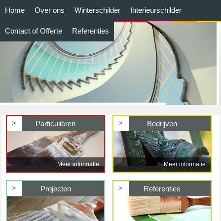
Home
Over ons
Winterschilder
Interieurschilder
Contact of Offerte
Referenties
>
>
Particulieren
Bedrijven
Meer informatie
Meer informatie
>
>
Projecten
Referenties