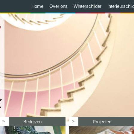
Home
Over ons
Winterschilder
Interieurschil
>
>
Bedrijven
Projecten