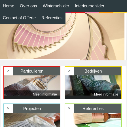
Home
Over ons
Winterschilder
Interieurschilder
Contact of Offerte
Referenties
>
>
Particulieren
Bedrijven
Meer informatie
Meer informatie
>
>
Projecten
Referenties