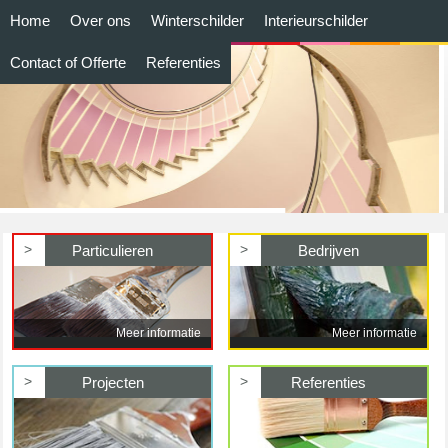
Home
Over ons
Winterschilder
Interieurschilder
Contact of Offerte
Referenties
>
>
Particulieren
Bedrijven
Meer informatie
Meer informatie
>
>
Projecten
Referenties