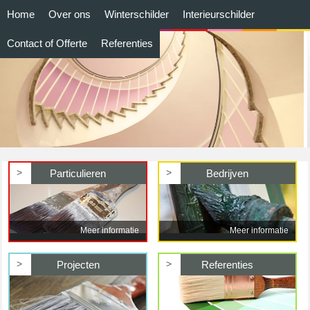
Home
Over ons
Winterschilder
Interieurschilder
Contact of Offerte
Referenties
>
>
Particulieren
Bedrijven
Meer informatie
Meer informatie
>
>
Projecten
Referenties