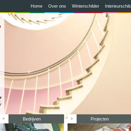
Home
Over ons
Winterschilder
Interieurschil
>
>
Bedrijven
Projecten