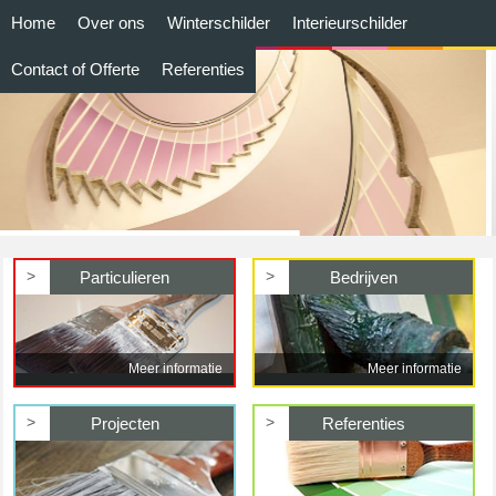
Home
Over ons
Winterschilder
Interieurschilder
Contact of Offerte
Referenties
>
>
Particulieren
Bedrijven
Meer informatie
Meer informatie
>
>
Projecten
Referenties