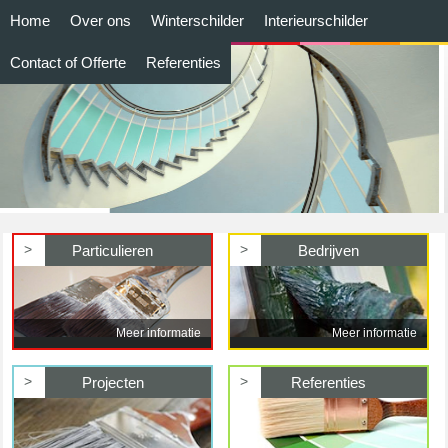
Home
Over ons
Winterschilder
Interieurschilder
Contact of Offerte
Referenties
>
>
Particulieren
Bedrijven
Meer informatie
Meer informatie
>
>
Projecten
Referenties