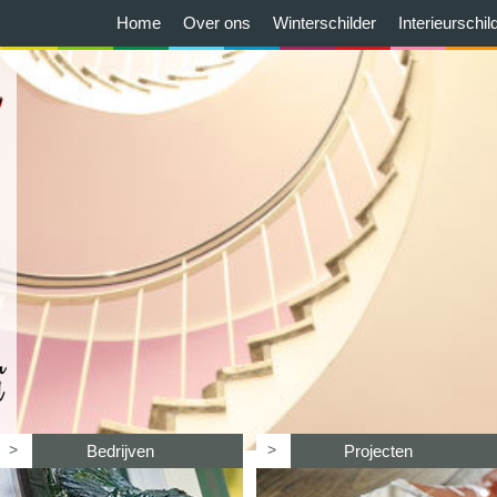
Home
Over ons
Winterschilder
Interieurschil
>
>
Bedrijven
Projecten