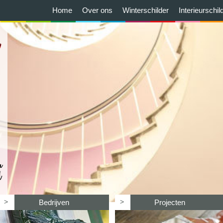
Home
Over ons
Winterschilder
Interieurschil
>
>
Bedrijven
Projecten