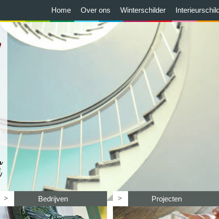
Home
Over ons
Winterschilder
Interieurschil
>
>
Bedrijven
Projecten